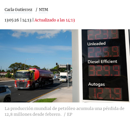
Carla Gutíerrez
NTM
13·05·26
|
14:13
|
Actualizado a las 14:13
La producción mundial de petróleo acumula una pérdida de
12,8 millones desde febrero.
EP