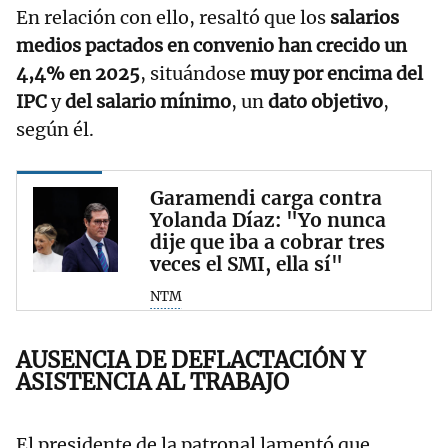
En relación con ello, resaltó que los
salarios
medios pactados en convenio han crecido un
4,4% en 2025
, situándose
muy por encima del
IPC
y
del salario mínimo
, un
dato objetivo
,
según él.
Garamendi carga contra
Yolanda Díaz: "Yo nunca
dije que iba a cobrar tres
veces el SMI, ella sí"
NTM
AUSENCIA DE DEFLACTACIÓN Y
ASISTENCIA AL TRABAJO
El presidente de la patronal lamentó que