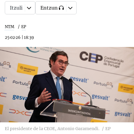
Itzuli
Entzun
NTM
EP
25·02·26
|
18:39
El presidente de la CEOE, Antonio Garamendi.
EP