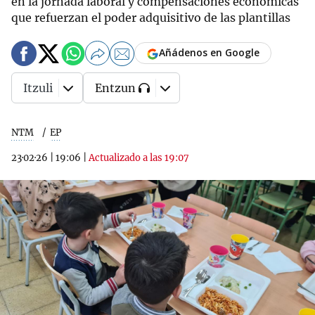
en la jornada laboral y compensaciones económicas
que refuerzan el poder adquisitivo de las plantillas
Añádenos en Google
Itzuli
Entzun
NTM
EP
23·02·26
|
19:06
|
Actualizado a las 19:07