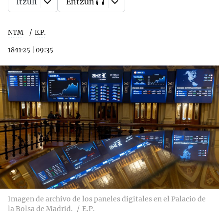
Itzuli
Entzun
NTM
E.P.
18·11·25
|
09:35
Imagen de archivo de los paneles digitales en el Palacio de
la Bolsa de Madrid.
E.P.