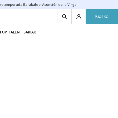
retemporada Barakaldo
Asunción de la Virgen
Casa Targaryen
Gazt
Kiosko
TOP TALENT SARIAK