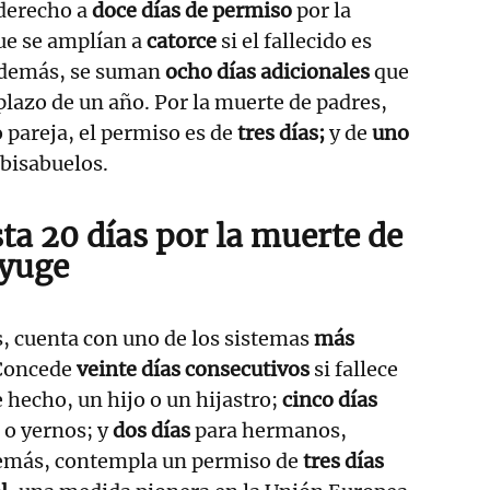
 derecho a
doce días de permiso
por la
ue se amplían a
catorce
si el fallecido es
Además, se suman
ocho días adicionales
que
plazo de un año. Por la muerte de padres,
pareja, el permiso es de
tres días;
y de
uno
 bisabuelos.
ta 20 días por la muerte de
nyuge
, cuenta con uno de los sistemas
más
 Concede
veinte días consecutivos
si fallece
 hecho, un hijo o un hijastro;
cinco días
 o yernos; y
dos días
para hermanos,
demás, contempla un permiso de
tres días