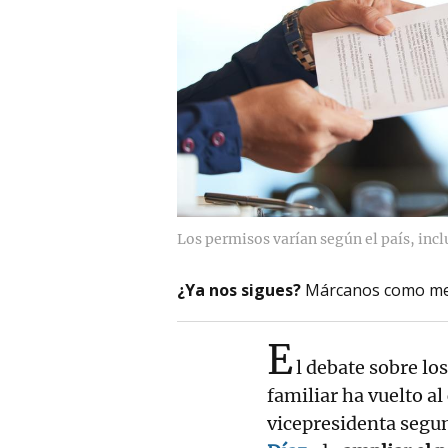
Los permisos varían según el país, inc
¿Ya nos sigues?
Márcanos como me
E
l debate sobre lo
familiar ha vuelto al
vicepresidenta segu