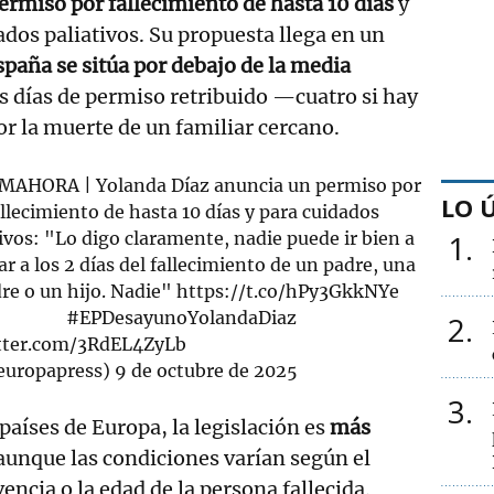
ermiso por fallecimiento de hasta 10 días
y
dos paliativos. Su propuesta llega en un
spaña se sitúa por debajo de la media
os días de permiso retribuido —cuatro si hay
 la muerte de un familiar cercano.
IMAHORA
| Yolanda Díaz anuncia un permiso por
LO 
allecimiento de hasta 10 días y para cuidados
ivos: "Lo digo claramente, nadie puede ir bien a
1
ar a los 2 días del fallecimiento de un padre, una
re o un hijo. Nadie"
https://t.co/hPy3GkkNYe
#EPDesayunoYolandaDiaz
2
itter.com/3RdEL4ZyLb
europapress)
9 de octubre de 2025
3
países de Europa, la legislación es
más
 aunque las condiciones varían según el
encia o la edad de la persona fallecida.