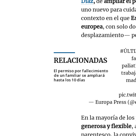
Díaz
,
de
ampliar el p
uno nuevo para cuida
contexto en el que
E
europea
, con solo d
desplazamiento— por
#ÚLT
f
RELACIONADAS
paliat
El permiso por fallecimiento
trabaj
de un familiar se ampliará
hasta los 10 días
mad
pic.tw
— Europa Press (@
En la mayoría de los 
generosa y flexible
,
parentesco, la conviv