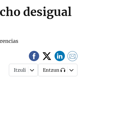
echo desigual
rencias
Itzuli
Entzun