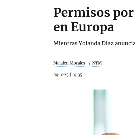
Permisos por 
en Europa
Mientras Yolanda Díaz anuncia
Maialen Morales
NTM
09·10·25
|
19:35