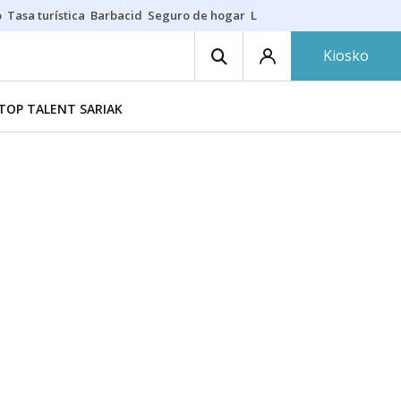
o
Tasa turística
Barbacid
Seguro de hogar
Lío Athletic-Osasuna
Mast
Kiosko
TOP TALENT SARIAK