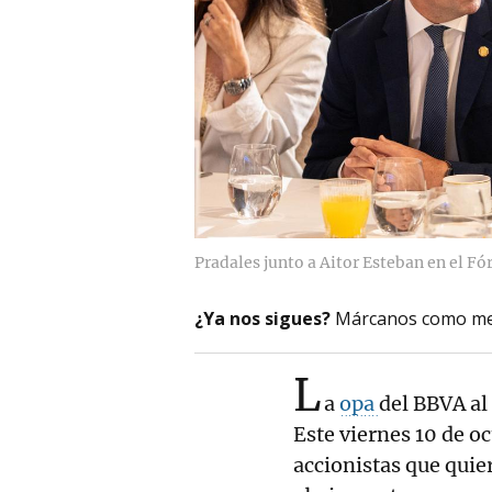
Pradales junto a Aitor Esteban en el F
¿Ya nos sigues?
Márcanos como me
L
a
opa
del BBVA al
Este viernes 10 de oc
accionistas que quier