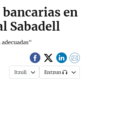
s bancarias en
al Sabadell
an adecuadas"
Itzuli
Entzun