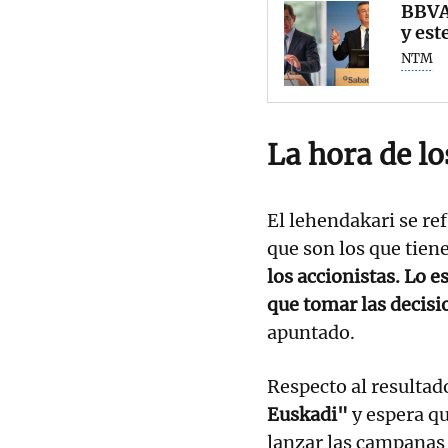
BBVA 
y est
NTM
La hora de lo
El lehendakari se ref
que son los que tien
los accionistas. Lo 
que tomar las decis
apuntado.
Respecto al resultad
Euskadi"
y espera qu
lanzar las campanas 