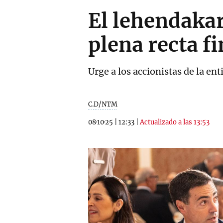
El lehendakar
plena recta fi
Urge a los accionistas de la e
C.D/NTM
08·10·25
|
12:33
|
Actualizado a las 13:53