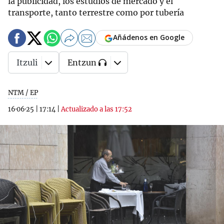
la publicidad, los estudios de mercado y el
transporte, tanto terrestre como por tubería
Añádenos en Google
Itzuli
Entzun
NTM / EP
16·06·25
|
17:14
|
Actualizado a las 17:52