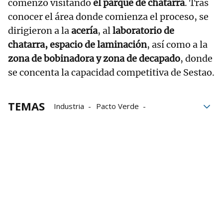
comenzó visitando
el parque de chatarra
. Tras
conocer el área donde comienza el proceso, se
dirigieron a la
acería
, al
laboratorio de
chatarra, espacio de laminación
, así como a la
zona de bobinadora y zona de
decapado
, donde
se concenta la capacidad competitiva de Sestao.
TEMAS
Industria
Pacto Verde
Industria vasca
sestao
Lehendakari
descarbonización
Bizkaia
ArcelorMittal
Arcelor Mittal