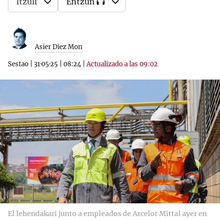
Itzuli
Entzun
Asier Diez Mon
Sestao
|
31·05·25
|
08:24
|
Actualizado a las 09:02
El lehendakari junto a empleados de Arcelor Mittal ayer en