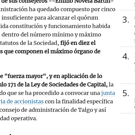
 de sus consejeros --Emilio Novela Bartín-
inistración ha quedado compuesto por cinco
3
nsuficiente para alcanzar el quórum
lida constitución y funcionamiento habida
", dentro del número mínimo y máximo
statutos de la Sociedad,
fijó en diez el
s que componen el máximo órgano de
4
de "fuerza mayor", y en aplicación de lo
ulo 171 de la Ley de Sociedades de Capital,
la
5
o que se ha procedido a convocar una
junta
ia de accionistas
con la finalidad específica
onsejo de administración de Talgo y así
idad operativa.