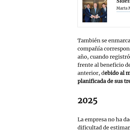
Siden
Marta 
También se enmarca e
compañía correspond
año, cuando registró
frente al beneficio 
anterior, d
ebido al 
planificada de sus tr
2025
La empresa no ha dad
dificultad de estima