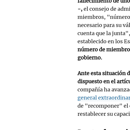
fallecimiento de uno
-,
el consejo de adm
miembros, "número i
necesario para su vá
cuenta que la junta
establecido en los E
número de miembro
gobierno.
Ante esta situación 
dispuesto en el artíc
compañía ha avanzad
general extraordinar
de "recomponer" el c
restablecer su capac