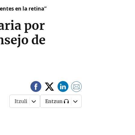
ntes en la retina”
aria por
nsejo de
Itzuli
Entzun