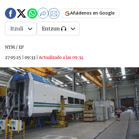
Añádenos en Google
Itzuli
Entzun
NTM / EP
27·05·25
|
09:33
|
Actualizado a las 09:34