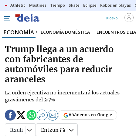
Athletic
Mastines
Tiempo
Skate
Eclipse
Robos en playas
Kiosko
ECONOMÍA
ECONOMÍA DOMÉSTICA
ENCUENTROS DEIA
Trump llega a un acuerdo
con fabricantes de
automóviles para reducir
aranceles
La orden ejecutiva no incrementará los actuales
gravámenes del 25%
Añádenos en Google
Itzuli
Entzun