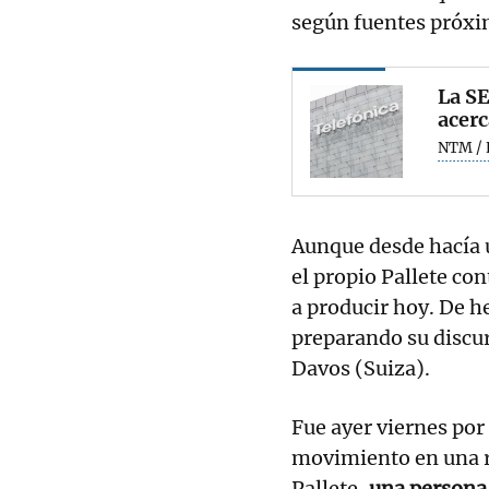
según fuentes próxi
La SE
acerc
NTM / 
Aunque desde hacía u
el propio Pallete co
a producir hoy. De 
preparando su discu
Davos (Suiza).
Fue ayer viernes por
movimiento en una r
Pallete,
una persona