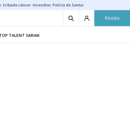
o
Cribado cáncer
Incendios
Policía de Santurtzi
Aeropuerto de Bilba
Kiosko
TOP TALENT SARIAK