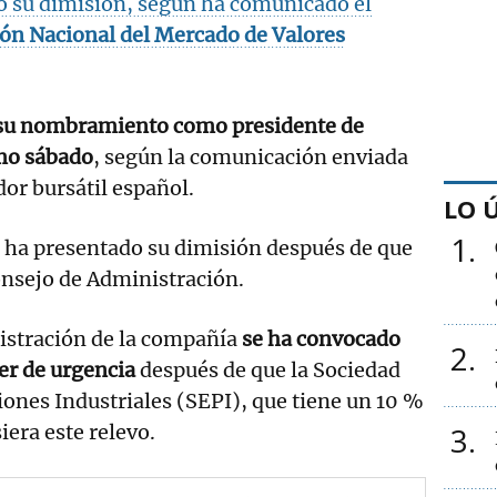
o su dimisión, según ha comunicado el
n Nacional del Mercado de Valores
 su nombramiento como presidente de
mo sábado
, según la comunicación enviada
or bursátil español.
LO 
1
e, ha presentado su dimisión después de que
Consejo de Administración.
istración de la compañía
se ha convocado
2
ter de urgencia
después de que la Sociedad
ciones Industriales (SEPI), que tiene un 10 %
iera este relevo.
3