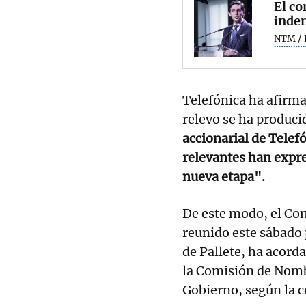
El co
indem
NTM / 
Telefónica ha afirm
relevo se ha produci
accionarial de Telef
relevantes han expr
nueva etapa".
De este modo, el Con
reunido este sábado p
de Pallete, ha acord
la Comisión de Nomb
Gobierno, según la 