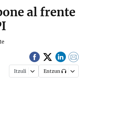
pone al frente
PI
te
Itzuli
Entzun