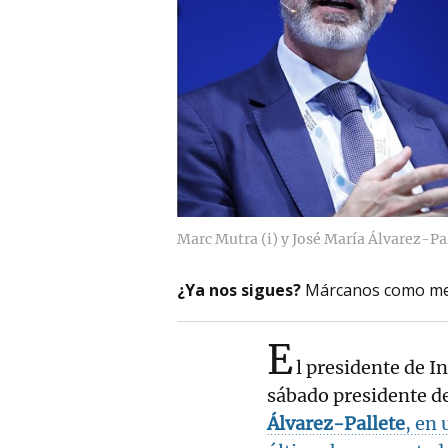
Marc Mutra (i) y José María Álvarez-Pa
¿Ya nos sigues?
Márcanos como me
E
l presidente de I
sábado presidente d
Álvarez-Pallete
, en