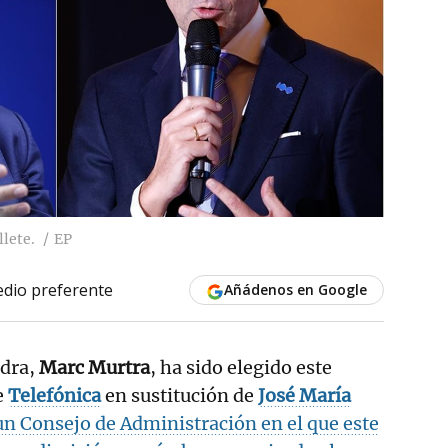
llete.
EP
dio preferente
Añádenos en Google
ndra,
Marc Murtra
, ha sido elegido este
e
Telefónica
en sustitución de
José María
 un Consejo de Administración en el que este