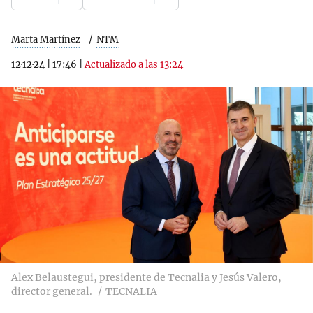
Marta Martínez
NTM
12·12·24
|
17:46
|
Actualizado a las 13:24
Alex Belaustegui, presidente de Tecnalia y Jesús Valero,
director general.
TECNALIA