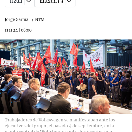
Itzuli
Entzun
Jorge Garma
NTM
11·11·24
|
08:00
Trabajadores de Volkswagen se manifestaban ante los
ejecutivos del grupo, el pasado 4 de septiembre, en la
planta central de Wolfsburgo contra los recortes que