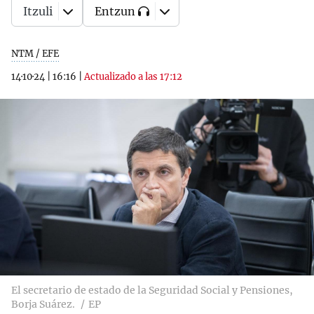
Itzuli
Entzun
NTM / EFE
14·10·24
|
16:16
|
Actualizado a las 17:12
El secretario de estado de la Seguridad Social y Pensiones,
Borja Suárez.
EP