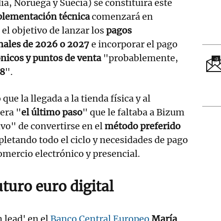
a, Noruega y Suecia) se constituirá este
lementación técnica
comenzará en
l objetivo de lanzar los
pagos
inales de 2026 o 2027
e incorporar el pago
nicos y puntos de venta
"probablemente,
8
".
que la llegada a la tienda física y al
era "
el último paso
" que le faltaba a Bizum
ivo" de convertirse en el
método preferido
pletando todo el ciclo y necesidades de pago
omercio electrónico y presencial.
turo euro digital
m lead' en el
Banco Central Europeo
María