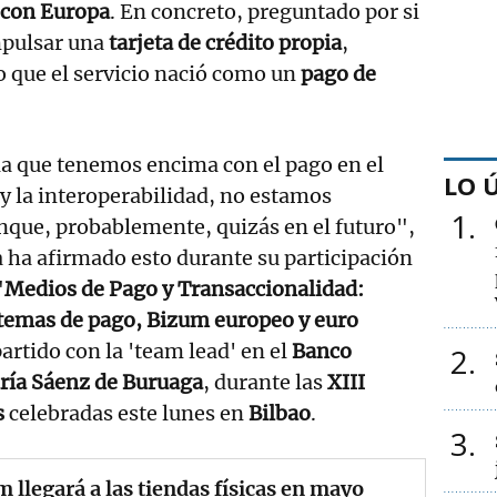
 con Europa
. En concreto, preguntado por si
pulsar una
tarjeta de crédito propia
,
 que el servicio nació como un
pago de
a que tenemos encima con el pago en el
LO 
y la interoperabilidad, no estamos
1
nque, probablemente, quizás en el futuro",
 ha afirmado esto durante su participación
"
Medios de Pago y Transaccionalidad:
stemas de pago, Bizum europeo y euro
rtido con la 'team lead' en el
Banco
2
ría Sáenz de Buruaga
, durante las
XIII
s
celebradas este lunes en
Bilbao
.
3
 llegará a las tiendas físicas en mayo