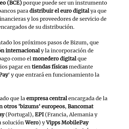
eo (BCE)
porque puede ser un instrumento
 bancos para
distribuir el euro digital
ya que
inancieras y los proveedores de servicio de
encargados de su distribución.
tado los próximos pasos de Bizum, que
n internacional
y la incorporación de
 pago como el
monedero digital
que
rios pagar en
tiendas físicas
mediante
Pay
' y que entrará en funcionamiento la
ado que la
empresa central
encargada de la
n otros 'bizums' europeos
,
Bancomat
ay
(Portugal),
EPI
(Francia, Alemania y
su solución
Wero
) y
Vipps MobilePay