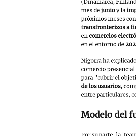
(Dinamarca, Finlandi
mes de
junio
y la
imp
próximos meses con e
transfronterizos a f
en
comercios electró
en el entorno de
202
Nigorra ha explicado 
comercio presencial 
para "cubrir el objet
de los usuarios
, com
entre particulares, c
Modelo del fu
Por su parte, la 'tea