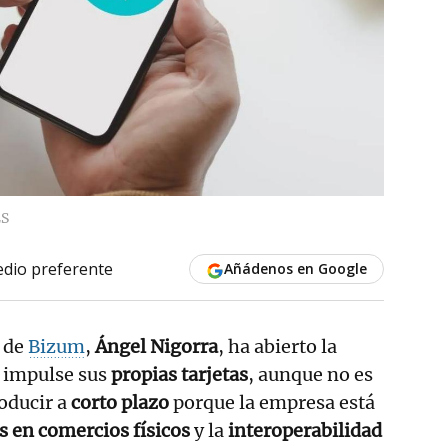
S
dio preferente
Añádenos en Google
l de
Bizum
,
Ángel Nigorra
, ha abierto la
a impulse sus
propias tarjetas
, aunque no es
roducir a
corto plazo
porque la empresa está
s en comercios físicos
y la
interoperabilidad