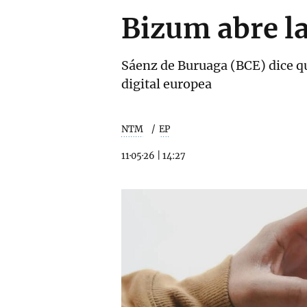
Bizum abre la
Sáenz de Buruaga (BCE) dice qu
digital europea
NTM
EP
11·05·26
|
14:27