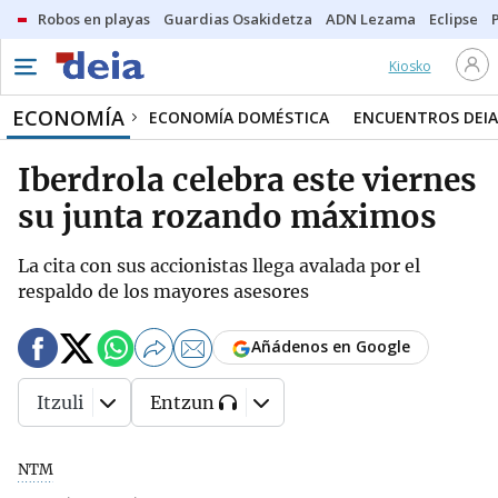
Robos en playas
Guardias Osakidetza
ADN Lezama
Eclipse
Kiosko
ECONOMÍA
ECONOMÍA DOMÉSTICA
ENCUENTROS DEIA
Iberdrola celebra este viernes
su junta rozando máximos
La cita con sus accionistas llega avalada por el
respaldo de los mayores asesores
Añádenos en Google
Itzuli
Entzun
NTM