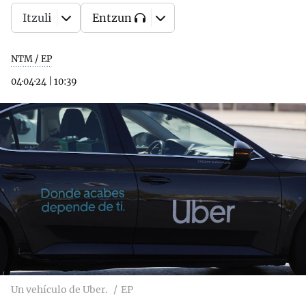
Itzuli
Entzun
NTM / EP
04·04·24
|
10:39
Un vehículo de Uber.
EP