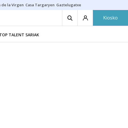
 de la Virgen
Casa Targaryen
Gaztelugatxe
Athletic
Aste Nagusia
C
Kiosko
TOP TALENT SARIAK