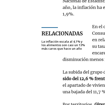
Nacional de Estadísti
año, la inflación ha
1,9%.
En el 
RELACIONADAS
Consu
en rel
La inflación escala al 4,1% y
los alimentos son casi un 13%
su tas
más caros que hace un año
encare
disminución menos in
La subida del grupo 
sido del 12,6 % fren
el apartado de vivien
una bajada del 11,7 %
Por territorios,
Gipu