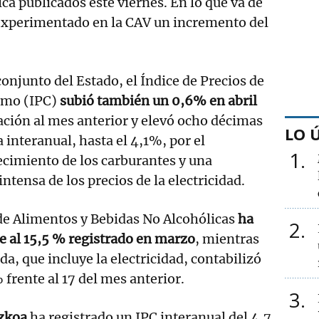
ca publicados este viernes. En lo que va de
 experimentado en la CAV un incremento del
conjunto del Estado, el Índice de Precios de
mo (IPC)
subió también un 0,6% en abril
ación al mes anterior y elevó ocho décimas
LO 
a interanual, hasta el 4,1%, por el
1
cimiento de los carburantes y una
tensa de los precios de la electricidad.
de Alimentos y Bebidas No Alcohólicas
ha
2
te al 15,5 % registrado en marzo
, mientras
da, que incluye la electricidad, contabilizó
 frente al 17 del mes anterior.
3
zkoa
ha registrado un IPC interanual del 4,7