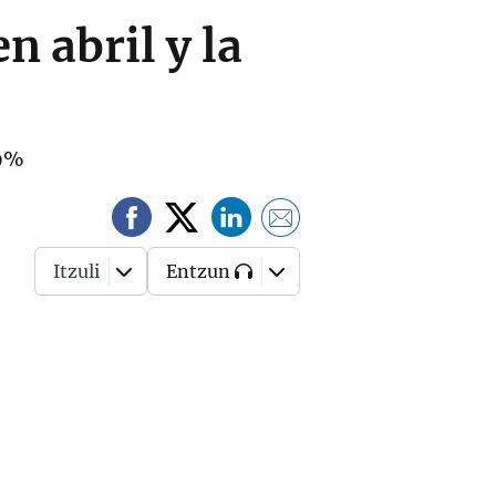
 abril y la
,9%
Itzuli
Entzun