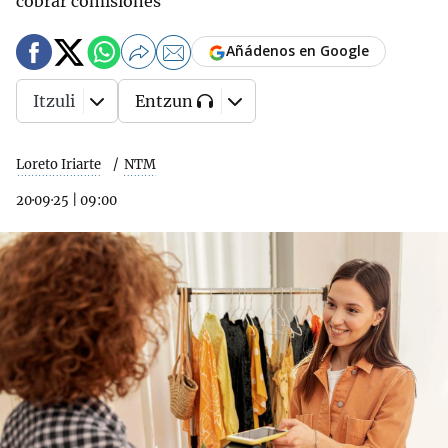
cobrar comisiones
Añádenos en Google
Itzuli
Entzun
Loreto Iriarte
NTM
20·09·25
|
09:00