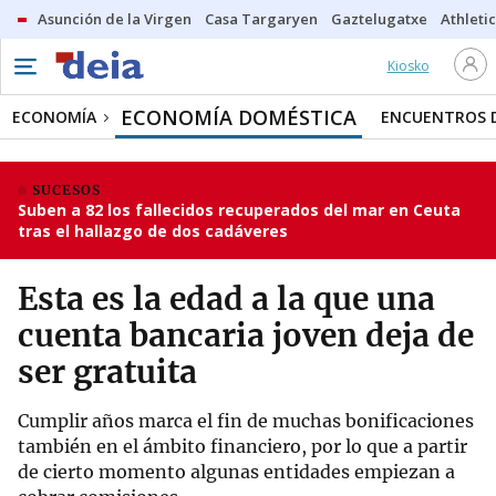
Asunción de la Virgen
Casa Targaryen
Gaztelugatxe
Athletic
Kiosko
ECONOMÍA DOMÉSTICA
ECONOMÍA
ENCUENTROS D
SUCESOS
Suben a 82 los fallecidos recuperados del mar en Ceuta
tras el hallazgo de dos cadáveres
Esta es la edad a la que una
cuenta bancaria joven deja de
ser gratuita
Cumplir años marca el fin de muchas bonificaciones
también en el ámbito financiero, por lo que a partir
de cierto momento algunas entidades empiezan a