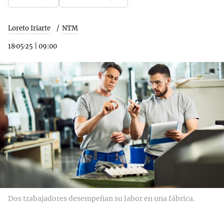
Loreto Iriarte
NTM
18·05·25
|
09:00
Dos trabajadores desempeñan su labor en una fábrica.