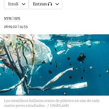
Itzuli
Entzun
NTM | EFE
26·04·22
|
14:53
Los científicos hallaron restos de plástico en uno de cada
cuatro peces estudiados.
UNSPLASH