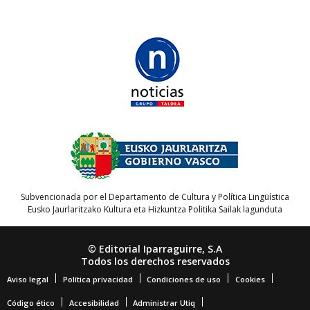
Subvencionada por el Departamento de Cultura y Política Lingüística
Eusko Jaurlaritzako Kultura eta Hizkuntza Politika Sailak lagunduta
© Editorial Iparraguirre, S.A
Todos los derechos reservados
Aviso legal
Política privacidad
Condiciones de uso
Cookies
Código ético
Accesibilidad
Administrar Utiq