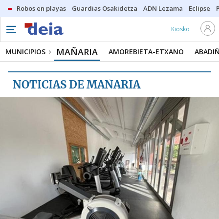
Robos en playas
Guardias Osakidetza
ADN Lezama
Eclipse
Kiosko
MUNICIPIOS
MAÑARIA
MAÑARIA
MUNICIPIOS
AMOREBIETA-ETXANO
ABADI
AMOREBIETA-ETXANO
NOTICIAS DE MAÑARIA
ABADIÑO
ATXONDO
BERRIZ
DURANGO
ERMUA