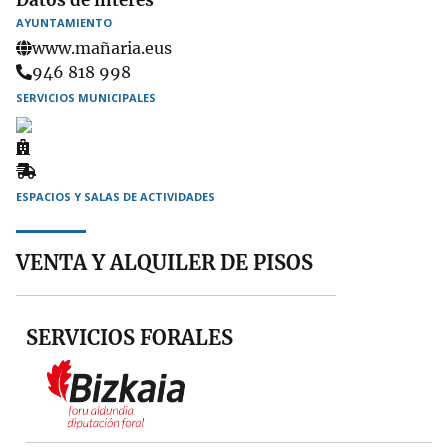
AYUNTAMIENTO
www.mañaria.eus
Teléfono
946 818 998
SERVICIOS MUNICIPALES
Ambulatorio
Recogida
de
ESPACIOS Y SALAS DE ACTIVIDADES
muebles
VENTA Y ALQUILER DE PISOS
SERVICIOS FORALES