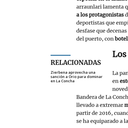
arraunlari lamenta 
a los protagonistas
d
deportistas que emp
desfase que decenas 
del puerto, con
botel
Los
RELACIONADAS
Zierbena aprovecha una
La pa
sanción a Orio para dominar
en
est
en La Concha
novedo
Bandera de La Concha
llevado a extremar
m
partir de 2016, cua
se ha equiparado a l