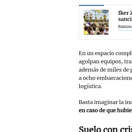
Iker 
sanci
Ramon 
En un espacio compl
agolpan equipos, tra
además de miles de p
a ocho embarcaciones
logística.
Basta imaginar la in
en caso de que hubie
Suelo con cri