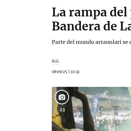
La rampa del 
Bandera de L
Parte del mundo arraunlari se q
N.G.
08·09·25
|
10:31
23