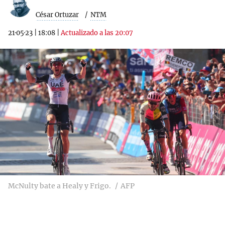
César Ortuzar
NTM
21·05·23
|
18:08
|
Actualizado a las 20:07
McNulty bate a Healy y Frigo.
AFP