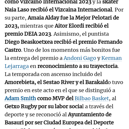
como Vizcaino Internacional 2023
y la
skater
Naia Laso recibió el Vizcaina Internacional
. Por
su parte,
Amaia Alday fue la Mejor Pelotari de
2023,
mientras que
Aitor Elordi recibió el
premio DEIA 2023
. Asimismo, el puntista
Diego Beaskoetxea recibió el premio Fernando
Castro
. Uno de los momentos más bonitos fue
la entrega del premio a
Andoni Gago
y
Kerman
Lejarraga
en
reconocimiento a su trayectoria
.
La temporada con ascenso incluido del
Amorebieta, el Sestao River y el Barakald
o tuvo
premio en este acto en el que se distinguió a
Adam Smith
como MVP del
Bilbao Basket
, al
Getxo Rugby por su labor socia
l a través del
deporte y se reconoció al
Ayuntamiento de
Basauri por ser Ciudad Europea del Deporte