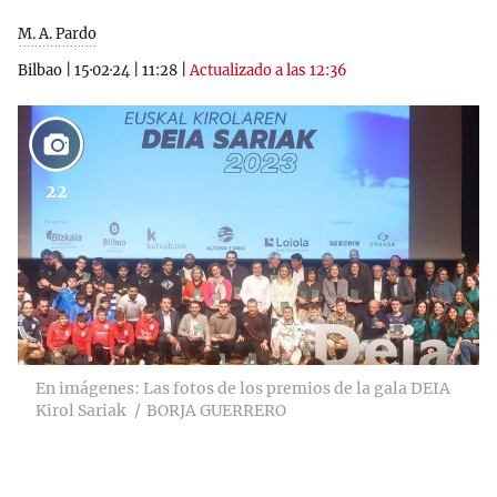
M. A. Pardo
Bilbao
|
15·02·24
|
11:28
|
Actualizado a las 12:36
22
En imágenes: Las fotos de los premios de la gala DEIA
Kirol Sariak
BORJA GUERRERO