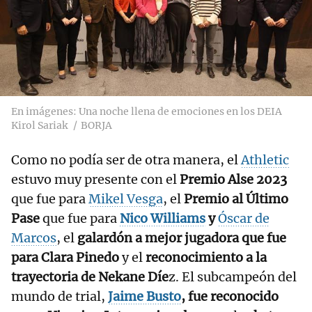
En imágenes: Una noche llena de emociones en los DEIA
Kirol Sariak
BORJA
Como no podía ser de otra manera, el
Athletic
estuvo muy presente con el
Premio Alse 2023
que fue para
Mikel Vesga
, el
Premio al Último
Pase
que fue para
Nico Williams
y
Óscar de
Marcos
, el
galardón a mejor jugadora que fue
para Clara Pinedo
y el
reconocimiento a la
trayectoria de Nekane Díe
z. El subcampeón del
mundo de trial,
Jaime Busto
, fue reconocido