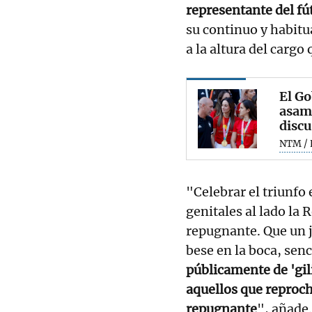
representante del fú
su continuo y habitu
a la altura del cargo 
El Go
asamb
discu
NTM / 
"Celebrar el triunfo
genitales al lado la 
repugnante. Que un je
bese en la boca, sen
públicamente de 'gili
aquellos que reproch
repugnante
", añade.