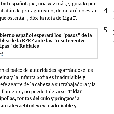
tbol español
que, una vez más, y guiado por
4
al afán de protagonismo, demostró no estar
que ostenta", dice la nota de Liga F.
5
bierno español esperará los "pasos" de la
lea de la RFEF ante las "insuficientes
lpas" de Rubiales
EP
 en el palco de autoridades agarrándose los
Reina y la Infanta Sofía es inadmisible y
fe agarre de la cabeza a su trabajadora y la
cillamente, no puede tolerarse.
Tildar
pollas, tontos del culo y pringaos' a
an tales actitudes es inadmisible y