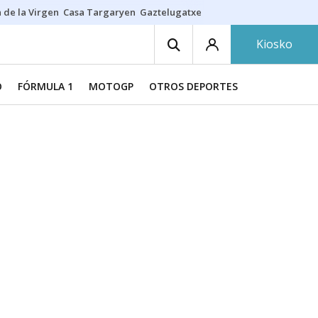
 de la Virgen
Casa Targaryen
Gaztelugatxe
Athletic
Aste Nagusia
C
Kiosko
O
FÓRMULA 1
MOTOGP
OTROS DEPORTES