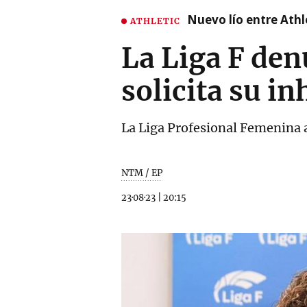
Nuevo lío entre Athl
ATHLETIC
La Liga F den
solicita su in
La Liga Profesional Femenina 
NTM / EP
23·08·23
|
20:15