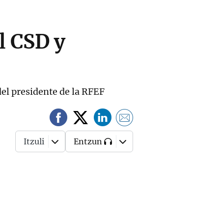
l CSD y
el presidente de la RFEF
Itzuli
Entzun