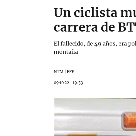
Un ciclista m
carrera de B
El fallecido, de 49 años, era po
montaña
NTM | EFE
09·10·22
|
19:53