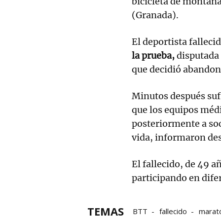
bicicleta de montañ
(Granada).
El deportista falleci
la prueba,
disputada 
que decidió abandona
Minutos después sufr
que los equipos médi
posteriormente a soc
vida, informaron des
El fallecido, de 49 añ
participando en dife
TEMAS
BTT
fallecido
marat