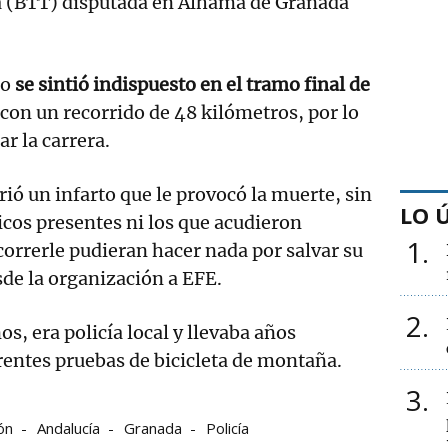
a (BTT) disputada en Alhama de Granada
do
se sintió indispuesto en el tramo final de
con un recorrido de 48 kilómetros, por lo
r la carrera.
ió un infarto que le provocó la muerte, sin
LO 
cos presentes ni los que acudieron
1
orrerle pudieran hacer nada por salvar su
de la organización a EFE.
2
os, era policía local y llevaba años
rentes pruebas de bicicleta de montaña.
3
ón
Andalucía
Granada
Policía