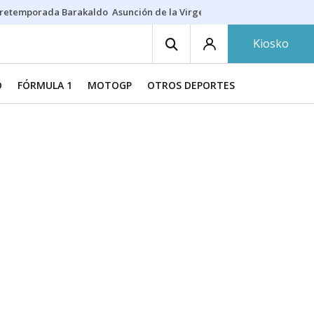
retemporada Barakaldo
Asunción de la Virgen
Casa Targaryen
Gazt
Kiosko
O
FÓRMULA 1
MOTOGP
OTROS DEPORTES