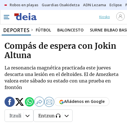
Robos en playas
Guardias Osakidetza
ADN Lezama
Eclipse
Kiosko
DEPORTES
FÚTBOL
BALONCESTO
SURNE BILBAO BA
Compás de espera con Jokin
Altuna
La resonancia magnética practicada este jueves
descarta una lesión en el deltoides. El de Amezketa
valora este sábado su estado con una prueba en
frontón
Añádenos en Google
Itzuli
Entzun