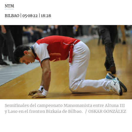
NTM
BILBAO
|
05·08·22
|
18:28
Semifinales del campeonato Manomanista entre Altuna III
y Laso en el fronton Bizkaia de Bilbao.
OSKAR GONZÁLEZ