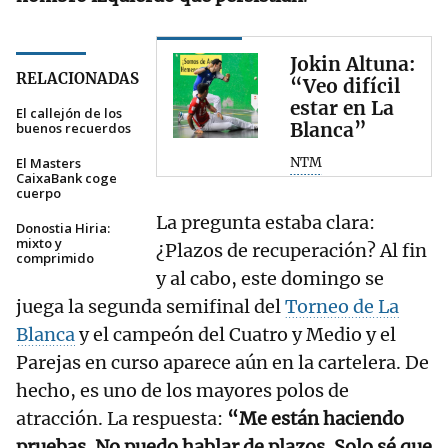
Jokin Altuna:
RELACIONADAS
“Veo difícil
estar en La
El callejón de los
Blanca”
buenos recuerdos
El Masters
NTM
CaixaBank coge
cuerpo
La pregunta estaba clara:
Donostia Hiria:
mixto y
¿Plazos de recuperación? Al fin
comprimido
y al cabo, este domingo se
juega la segunda semifinal del
Torneo de La
Blanca
y el campeón del Cuatro y Medio y el
Parejas en curso aparece aún en la cartelera. De
hecho, es uno de los mayores polos de
atracción. La respuesta:
“Me están haciendo
pruebas. No puedo hablar de plazos. Solo sé que