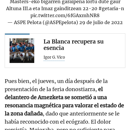
Masters-eko bigarren garaipena lortu dute gaur
Altuna III.a eta Imaz gainditzean 22-20
#getaria
-n
pic.twitter.com/6fGAxmhNR8
— ASPE Pelota (@ASPEpelota)
29 de julio de 2022
La Blanca recupera su
esencia
Igor G. Vico
Pues bien, el jueves, un día después de la
presentación de la feria donostiarra,
el
delantero de Amezketa se sometió a una
resonancia magnética para valorar el estado de
la zona dañada
, dado que anteriormente se le
había reconocido con el ecógrafo. El dolor
persistía. Mejoraba, pero no suficiente para