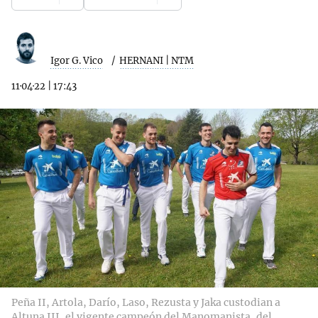
Igor G. Vico
HERNANI | NTM
11·04·22
|
17:43
Peña II, Artola, Darío, Laso, Rezusta y Jaka custodian a
Altuna III, el vigente campeón del Manomanista, del