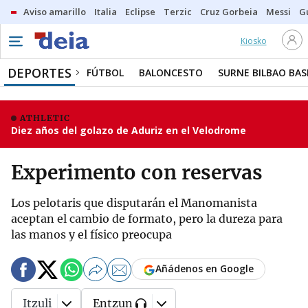
Aviso amarillo
Italia
Eclipse
Terzic
Cruz Gorbeia
Messi
G
Kiosko
DEPORTES
FÚTBOL
BALONCESTO
SURNE BILBAO BA
ATHLETIC
Diez años del golazo de Aduriz en el Velodrome
Experimento con reservas
Los pelotaris que disputarán el Manomanista
aceptan el cambio de formato, pero la dureza para
las manos y el físico preocupa
Añádenos en Google
Itzuli
Entzun