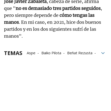
José Javier Zabaleta
, cabeza de serie, afirma
que "
no es demasiado tres partidos seguidos
,
pero siempre depende de
cómo tengas las
manos
. En mi caso, en 2021, hice dos buenos
partidos y en los dos siguientes sufrí de las
manos".
TEMAS
Aspe
Baiko Pilota
Beñat Rezusta
Iker Irribarria
Iñaki Artola
Jokin Altuna
Joseba Ezkurdia
LEPM
MIkel Urrutikoetxea
Unai Laso