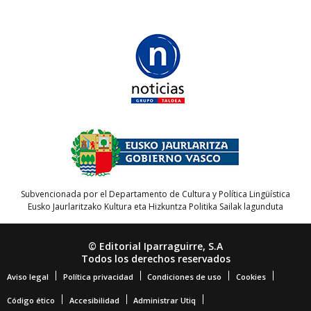
Subvencionada por el Departamento de Cultura y Política Lingüística
Eusko Jaurlaritzako Kultura eta Hizkuntza Politika Sailak lagunduta
© Editorial Iparraguirre, S.A
Todos los derechos reservados
Aviso legal
Política privacidad
Condiciones de uso
Cookies
Código ético
Accesibilidad
Administrar Utiq