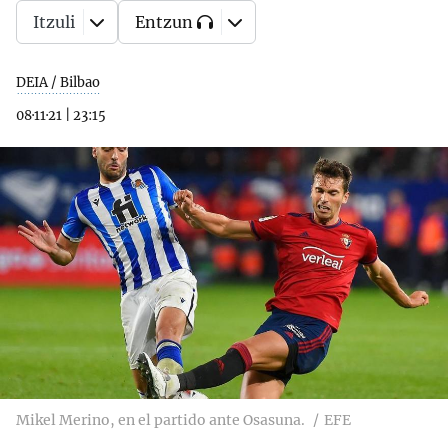
Itzuli
Entzun
DEIA / Bilbao
08·11·21
|
23:15
Mikel Merino, en el partido ante Osasuna.
EFE