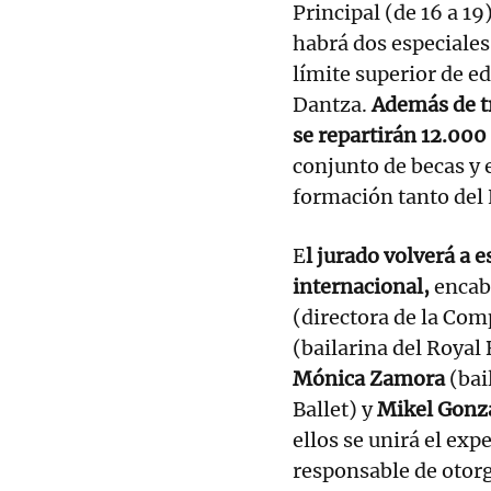
Principal (de 16 a 1
habrá dos especiales 
límite superior de e
Dantza.
Además de t
se repartirán 12.000
conjunto de becas y 
formación tanto del
E
l jurado volverá a 
internacional,
encab
(directora de la Co
(bailarina del Royal 
Mónica Zamora
(bai
Ballet) y
Mikel Gonz
ellos se unirá el ex
responsable de otor