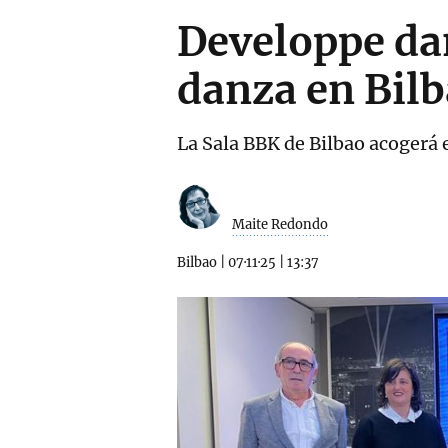
Developpe dan
danza en Bil
La Sala BBK de Bilbao acogerá e
Maite Redondo
Bilbao
|
07·11·25
|
13:37