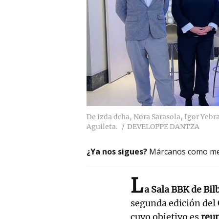
De izda dcha, Nora Sarasola, Igor Yebra
Aguileta.
DEVELOPPE DANTZA
¿Ya nos sigues?
Márcanos como me
L
a Sala BBK de Bil
segunda edición del
cuyo objetivo es
reun