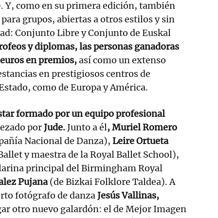
9). Y, como en su primera edición, también
para grupos, abiertas a otros estilos y sin
dad: Conjunto Libre y Conjunto de Euskal
rofeos y diplomas, las personas ganadoras
 euros en premios,
así como un extenso
estancias en prestigiosos centros de
 Estado, como de Europa y América.
estar formado por un equipo profesional
ezado por
Jude.
Junto a él
, Muriel Romero
mpañía Nacional de Danza),
Leire Ortueta
Ballet y maestra de la Royal Ballet School),
larina principal del Birmingham Royal
alez Pujana
(de Bizkai Folklore Taldea). A
perto fotógrafo de danza
Jesús Vallinas,
gar otro nuevo galardón: el de Mejor Imagen