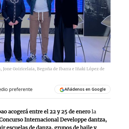
, Jone Goiricelaia, Begoña de Ibarra e Iñaki López de
dio preferente
Añádenos en Google
bao acogerá entre el 22 y 25 de enero
la
Concurso Internacional Developpe dantza,
ir escuelas de danza, grupos de baile y