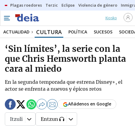
Plagas roedores
Terzic
Eclipse
Violencia de género
Inmigra
Kiosko
CULTURA
ACTUALIDAD
POLÍTICA
SUCESOS
SOCIED
‘Sin límites’, la serie con la
que Chris Hemsworth planta
cara al miedo
En la segunda temporada que estrena Disney+, el
actor se enfrenta a nuevos y épicos retos
Añádenos en Google
Itzuli
Entzun