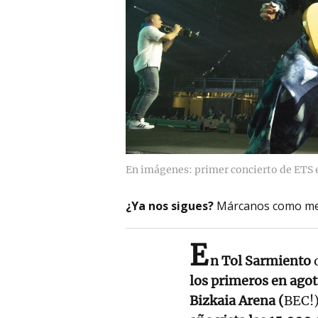
En imágenes: primer concierto de ETS e
¿Ya nos sigues?
Márcanos como me
E
n Tol Sarmiento
los primeros en agot
Bizkaia Arena (
BEC!