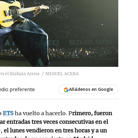
n el Bizkaia Arena
MIGUEL ACERA
dio preferente
Añádenos en Google
o
ETS
ha vuelto a hacerlo. P
rimero, fueron
ar entradas tres veces consecutivas en el
),
el lunes vendieron en tres horas y a un