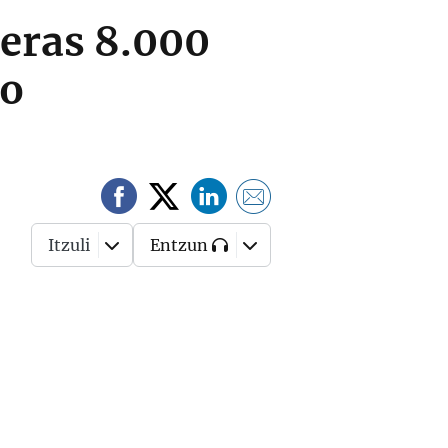
meras 8.000
ro
Itzuli
Entzun