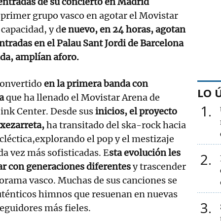
 entradas de su concierto en Madrid
 primer grupo vasco en agotar el Movistar
capacidad, y d
e nuevo, en 24 horas, agotan
ntradas en el Palau Sant Jordi de Barcelona
nda, amplían aforo.
convertido
en la primera banda con
LO 
a
que ha llenado el Movistar Arena de
1
ink Center. Desde sus
inicios, el proyecto
txezarreta,
ha transitado del ska-rock hacia
léctica,explorando el pop y el mestizaje
a vez más sofisticadas. E
sta evolución les
2
ar con generaciones diferentes
y trascender
norama vasco. Muchas de sus canciones se
uténticos himnos que resuenan en nuevas
3
seguidores más fieles.