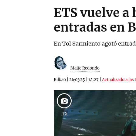
ETS vuelve a 
entradas en B
En Tol Sarmiento agotó entrada
Maite Redondo
Bilbao
|
26·03·25
|
14:27
|
Actualizado a las 
12