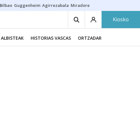
Bilbao
Guggenheim
Agirrezabala
Miradores en Bilbao
Arrese
Sequí
Kiosko
ALBISTEAK
HISTORIAS VASCAS
ORTZADAR