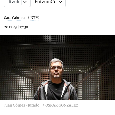
Itzuli
Entzun
Sara Cabrera
NTM
28·12·23
|
17:30
Juan Gómez-Jurado.
OSKAR GONZALEZ