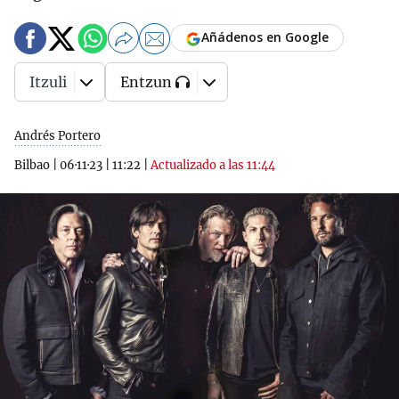
Añádenos en Google
Itzuli
Entzun
Andrés Portero
Bilbao
|
06·11·23
|
11:22
|
Actualizado a las 11:44