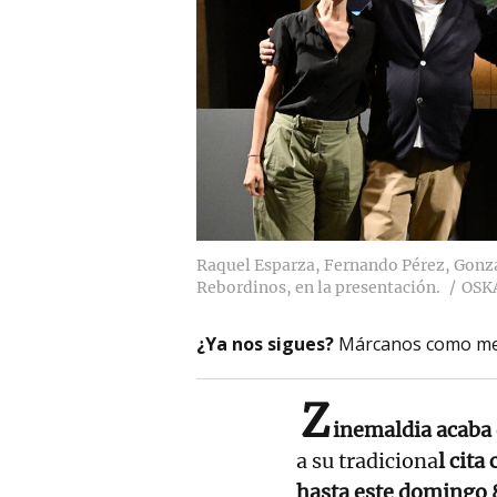
Raquel Esparza, Fernando Pérez, Gonza
Rebordinos, en la presentación.
OSK
¿Ya nos sigues?
Márcanos como me
Z
inemaldia acaba 
a su tradiciona
l cita
hasta este domingo 