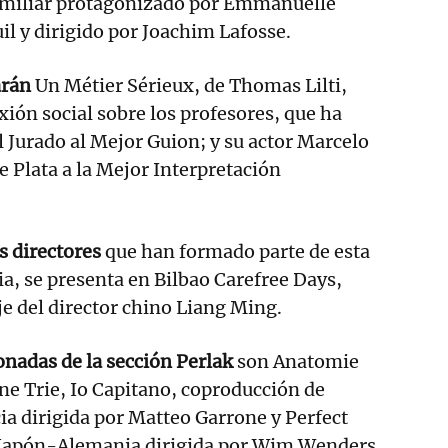
amiliar protagonizado por Emmanuelle
il y dirigido por Joachim Lafosse.
arán
Un Métier Sérieux, de Thomas Lilti,
xión social sobre los profesores, que ha
 Jurado al Mejor Guion; y su actor Marcelo
e Plata a la Mejor Interpretación
os directores
que han formado parte de esta
a, se presenta en Bilbao Carefree Days,
e del director chino Liang Ming.
ionadas de la sección Perlak
son Anatomie
ine Trie, Io Capitano, coproducción de
ia dirigida por Matteo Garrone y Perfect
 Japón-Alemania dirigida por Wim Wenders,