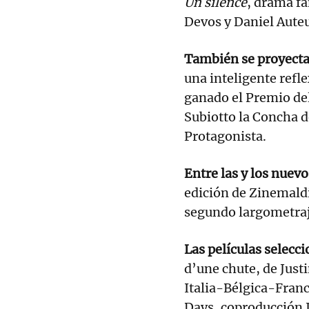
Un silence
, drama f
Devos y Daniel Auteu
También se proyect
una inteligente refle
ganado el Premio del
Subiotto la Concha d
Protagonista.
Entre las y los nuev
edición de Zinemaldi
segundo largometraj
Las películas selecc
d’une chute, de Just
Italia-Bélgica-Franc
Days, coproducción