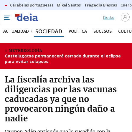
Carabelas portuguesas
Mikel Santos
Tragedia Biescas
Cuerp
Kiosko
SOCIEDAD
ACTUALIDAD
POLÍTICA
SUCESOS
CULTU
METEREOLOGÍA
Gaztelugatxe permanecerá cerrado durante el eclipse
para evitar colapsos
La fiscalía archiva las
diligencias por las vacunas
caducadas ya que no
provocaron ningún daño a
nadie
Carmen Adán entiende que lo sucedido con la