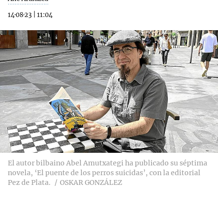
14·08·23
|
11:04
El autor bilbaino Abel Amutxategi ha publicado su séptima
novela, ‘El puente de los perros suicidas’, con la editorial
Pez de Plata.
OSKAR GONZÁLEZ