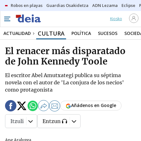
Robos en playas
Guardias Osakidetza
ADN Lezama
Eclipse
Kiosko
CULTURA
ACTUALIDAD
POLÍTICA
SUCESOS
SOCIED
El renacer más disparatado
de John Kennedy Toole
El escritor Abel Amutxategi publica su séptima
novela con el autor de 'La conjura de los necios'
como protagonista
Añádenos en Google
Itzuli
Entzun
Ane Araluzea