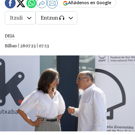
Añádenos en Google
Itzuli
Entzun
DEIA
Bilbao
|
28·07·23
|
07:13