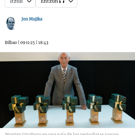
Itzuli
Entzun
Jon Mujika
Bilbao
|
09·11·25
|
18:43
Montxo Urraburu en una gala de los periodistas vascos