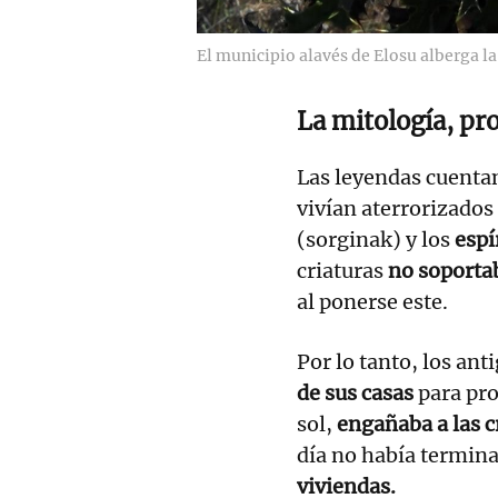
El municipio alavés de Elosu alberga l
La mitología, pr
Las leyendas cuenta
vivían aterrorizados
(sorginak) y los
espí
criaturas
no soportab
al ponerse este.
Por lo tanto, los an
de sus casas
para prot
sol,
engañaba a las c
día no había termina
viviendas.