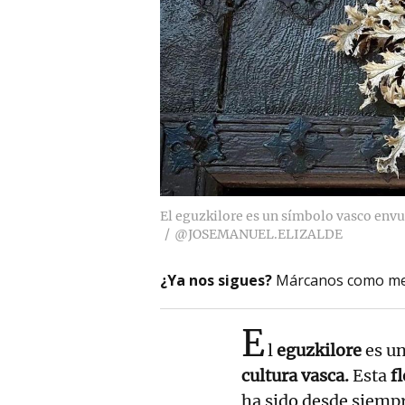
El eguzkilore es un símbolo vasco envu
@JOSEMANUEL.ELIZALDE
¿Ya nos sigues?
Márcanos como me
E
l
eguzkilore
es u
cultura vasca.
Esta
fl
ha sido desde siemp