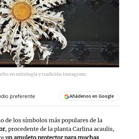
elto en mitología y tradición Instagram:
dio preferente
Añádenos en Google
no de los símbolos más populares de la
or
, procedente de la planta Carlina acaulis,
re
un amuleto protector para muchas