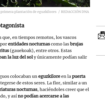
a primera plantación de eguzkilores
REDACCIÓN DNA
otagonista
n que, en tiempos remotos, los vascos
 por
entidades nocturnas
como las
brujas
ritus
(gauekoak), entre otros. Estas
an la luz del sol
y únicamente podían salir
tiguos colocaban un
eguzkilore
en la
puerta
egerse de estos seres. La flor, similar a un
riaturas nocturnas
, haciéndoles creer que el
do, y así
no podían acercarse a las