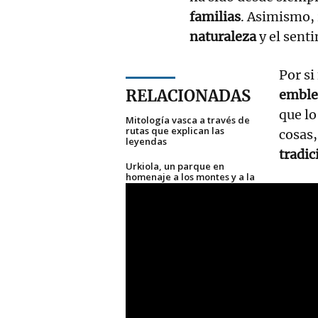
familias
. Asimismo, 
naturaleza
y el sent
Por si
RELACIONADAS
emble
que lo
Mitología vasca a través de
rutas que explican las
cosas,
leyendas
tradic
Urkiola, un parque en
homenaje a los montes y a la
mitología
Los rostros de la mitología
vasca