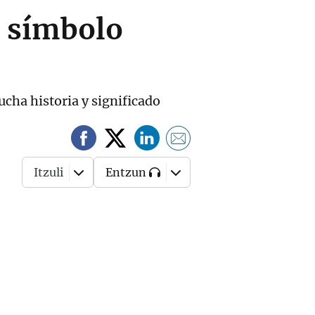
l símbolo
ucha historia y significado
Itzuli
Entzun