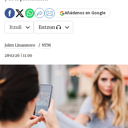
Añádenos en Google
Itzuli
Entzun
Julen Linazasoro
NTM
28·02·26
|
11:00