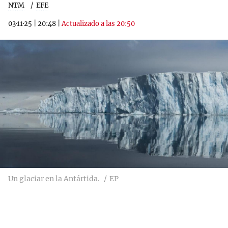
NTM
EFE
03·11·25
|
20:48
|
Actualizado a las 20:50
Un glaciar en la Antártida.
EP