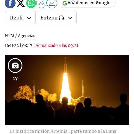
Añádenos en Google
Itzuli
Entzun
NTM / Agencias
16·11·22
|
08:17
|
Actualizado a las 09:21
17
La histórica misión Artemis I parte rumbo a la Luna