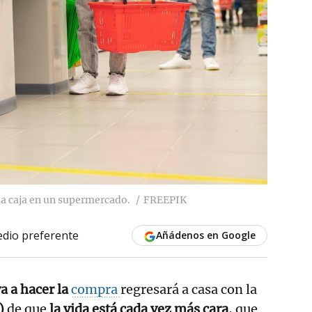
la caja en un supermercado.
FREEPIK
dio preferente
Añádenos en Google
a a hacer la
compra
regresará a casa con la
a)
de que
la vida está cada vez más cara
, que