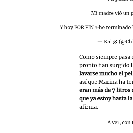
Mi madre vió un p
Y hoy POR FIN ✨he terminado l
— Kai 🌿 (@C
Como siempre pasa 
pronto han surgido 
lavarse mucho el pel
así que Marina ha te
eran más de 7 litros
que ya estoy hasta la
afirma.
A ver, con