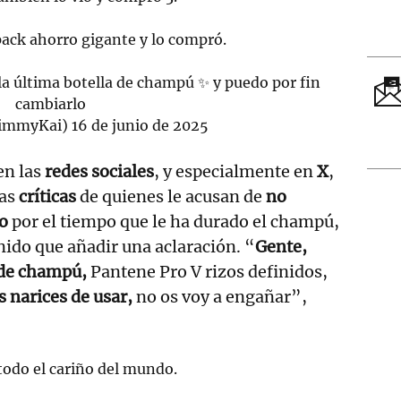
ack ahorro gigante y lo compró.
a última botella de champú ✨ y puedo por fin
cambiarlo
himmyKai)
16 de junio de 2025
en las
redes sociales
, y especialmente en
X
,
las
críticas
de quienes le acusan de
no
o
por el tiempo que le ha durado el champú,
nido que añadir una aclaración. “
Gente,
 de champú,
Pantene Pro V rizos definidos,
s narices de usar,
no os voy a engañar”,
 todo el cariño del mundo.