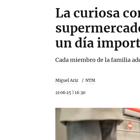
La curiosa co
supermercado 
un día impor
Cada miembro de la familia adq
Miguel Ariz
NTM
21·06·25
|
16:30