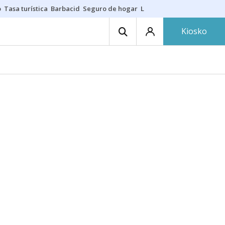
o
Tasa turística
Barbacid
Seguro de hogar
Lío Athletic-Osasuna
Mast
Kiosko