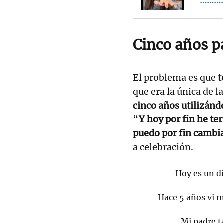
Cinco años p
El problema es que
t
que era la única de l
cinco años utilizánd
“
Y hoy por fin he te
puedo por fin cambi
a celebración.
Hoy es un d
Hace 5 años vi m
Mi padre t