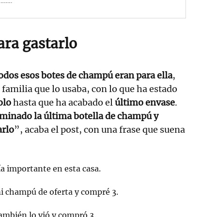
ara gastarlo
odos esos botes de champú eran para ella
,
a familia que lo usaba, con lo que ha estado
olo
hasta que ha acabado el
último envase
.
rminado la última botella de champú y
arlo
”, acaba el post, con una frase que suena
ía importante en esta casa.
i champú de oferta y compré 3.
ambién lo vió y compró 3.