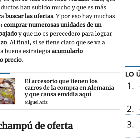
roductos han subido mucho y que es más
ca
buscar las ofertas
. Y por eso hay muchas
en
comprar numerosas unidades de un
ebajado
y que no es perecedero para lograr
azo
. Al final, si se tiene claro que se va a
na buena estrategia
acumularlo
o precio
.
LO 
El accesorio que tienen los
1
carros de la compra en Alemania
y que causa envidia aquí
Miguel Ariz
2
3
champú de oferta