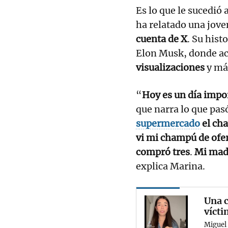
Es lo que le sucedió 
ha relatado una jove
cuenta de X
. Su hist
Elon Musk, donde 
visualizaciones
y má
“
Hoy es un día impor
que narra lo que pa
supermercado
el ch
vi mi champú de ofer
compró tres
.
Mi madr
explica Marina.
Una c
víct
Miguel 