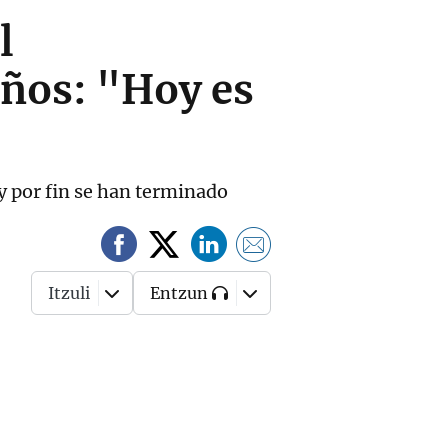
l
años: "Hoy es
 y por fin se han terminado
Itzuli
Entzun