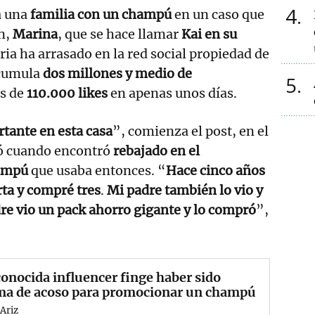
4
a una
familia con un champú
en un caso que
n,
Marina
, que se hace llamar
Kai en su
oria ha arrasado en la red social propiedad de
acumula
dos millones y medio de
5
s de
110.000 likes
en apenas unos días.
tante en esta casa
”, comienza el post, en el
só cuando encontró
rebajado en el
ampú
que usaba entonces. “
Hace cinco años
ta y compré tres
.
Mi padre también lo vio y
e vio un pack ahorro gigante y lo compró
”,
onocida influencer finge haber sido
ima de acoso para promocionar un champú
Ariz