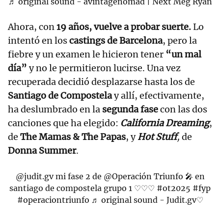
♬ original sound - avintagenomad | Next Meg Ryan
Ahora, con
19 años, vuelve a probar suerte.
Lo
intentó en los
castings de Barcelona
, pero la
fiebre y un examen le hicieron tener
“un mal
día”
y no le permitieron lucirse. Una vez
recuperada decidió desplazarse hasta los de
Santiago de Compostela
y allí, efectivamente,
ha deslumbrado en la
segunda fase
con las dos
canciones que ha elegido:
California Dreaming
,
de
The Mamas & The Papas
, y
Hot Stuff
,
de
Donna Summer
.
@judit.gv
mi fase 2 de @Operación Triunfo 🎤 en
santiago de compostela grupo 1 ♡♡♡
#ot2025
#fyp
#operaciontriunfo
♬ original sound - Judit.gv♡