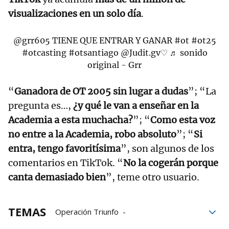
visualizaciones en un solo día
.
@grr605
TIENE QUE ENTRAR Y GANAR
#ot
#ot25
#otcasting
#otsantiago
@Judit.gv♡
♬ sonido
original - Grr
“
Ganadora de OT 2005 sin lugar a dudas
”; “La
pregunta es…,
¿y qué le van a enseñar en la
Academia a esta muchacha?
”; “
Como esta voz
no entre a la Academia, robo absoluto
”; “
Si
entra, tengo favoritísima
”, son algunos de los
comentarios en TikTok. “
No la cogerán porque
canta demasiado bien
”, teme otro usuario.
TEMAS
Operación Triunfo
Amazon Prime Video
Noemí Galera