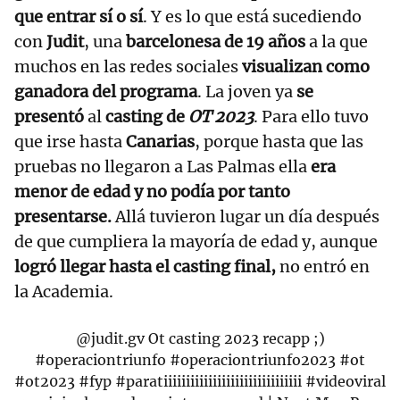
que entrar sí o sí
. Y es lo que está sucediendo
con
Judit
, una
barcelonesa de 19 años
a la que
muchos en las redes sociales
visualizan como
ganadora del programa
. La joven ya
se
presentó
al
casting de
OT 2023
. Para ello tuvo
que irse hasta
Canarias
, porque hasta que las
pruebas no llegaron a Las Palmas ella
era
menor de edad y no podía por tanto
presentarse.
Allá tuvieron lugar un día después
de que cumpliera la mayoría de edad y, aunque
logró llegar hasta el casting final,
no entró en
la Academia.
@judit.gv
Ot casting 2023 recapp ;)
#operaciontriunfo
#operaciontriunfo2023
#ot
#ot2023
#fyp
#paratiiiiiiiiiiiiiiiiiiiiiiiiiiiiiii
#videoviral