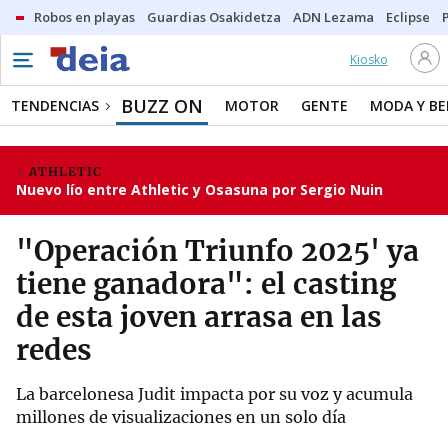
Robos en playas
Guardias Osakidetza
ADN Lezama
Eclipse
Kiosko
BUZZ ON
TENDENCIAS
MOTOR
GENTE
MODA Y BE
ATHLETIC
Nuevo lío entre Athletic y Osasuna por Sergio Nuin
"Operación Triunfo 2025' ya
tiene ganadora": el casting
de esta joven arrasa en las
redes
La barcelonesa Judit impacta por su voz y acumula
millones de visualizaciones en un solo día