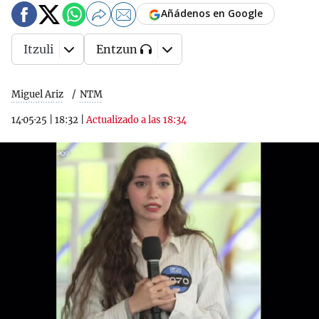
Añádenos en Google
Itzuli
Entzun
Miguel Ariz
NTM
14·05·25
|
18:32
|
Actualizado a las 18:34