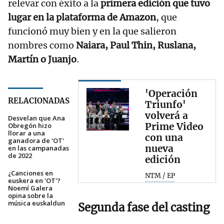
relevar con éxito a la
primera edición que tuvo
lugar en la plataforma de Amazon
, que
funcionó muy bien y en la que salieron
nombres como
Naiara
, Paul Thin, Ruslana,
Martín o
Juanjo
.
'Operación
RELACIONADAS
Triunfo'
volverá a
Desvelan que Ana
Prime Video
Obregón hizo
llorar a una
con una
ganadora de 'OT'
nueva
en las campanadas
de 2022
edición
¿Canciones en
NTM / EP
euskera en 'OT'?
Noemí Galera
opina sobre la
música euskaldun
Segunda fase del casting