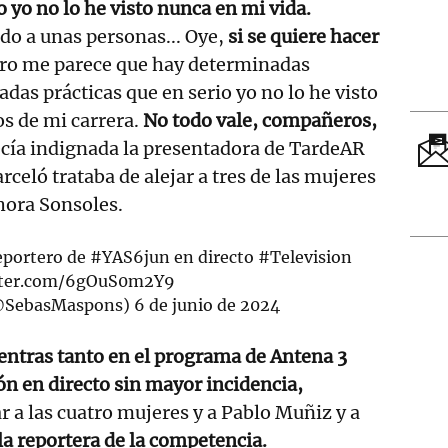
o yo no lo he visto nunca en mi vida.
do a unas personas... Oye,
si se quiere hacer
ro me parece que hay determinadas
das prácticas que en serio yo no lo he visto
os de mi carrera.
No todo vale, compañeros,
cía indignada la presentadora de TardeAR
celó trataba de alejar a tres de las mujeres
ahora Sonsoles.
reportero de
#YAS6jun
en directo
#Television
itter.com/6gOuS0m2Y9
@SebasMaspons)
6 de junio de 2024
ntras tanto en el programa de Antena 3
ón en directo sin mayor incidencia,
r a las cuatro mujeres y a Pablo Muñiz y a
la reportera de la competencia.