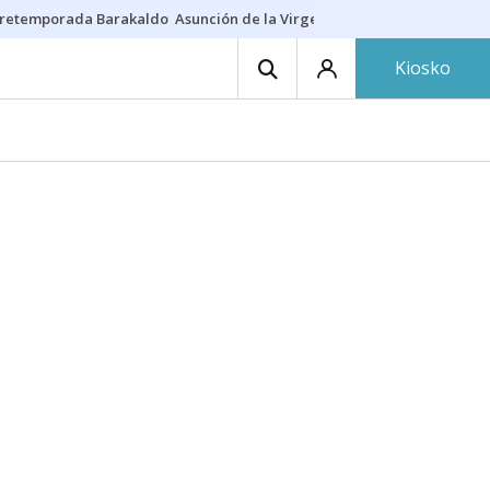
retemporada Barakaldo
Asunción de la Virgen
Casa Targaryen
Gazt
Kiosko