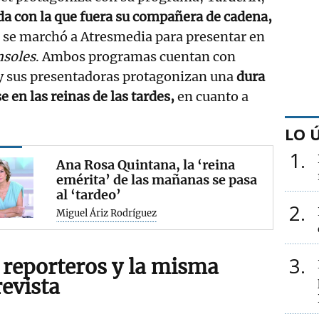
da con la que fuera su compañera de cadena,
 se marchó a Atresmedia para presentar en
nsoles
. Ambos programas cuentan con
 y sus presentadoras protagonizan una
dura
 en las reinas de las tardes,
en cuanto a
LO 
1
Ana Rosa Quintana, la ‘reina
emérita’ de las mañanas se pasa
al ‘tardeo’
2
Miguel Áriz Rodríguez
3
 reporteros y la misma
revista