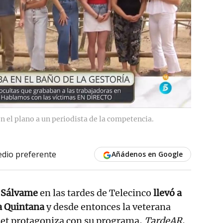
 el plano a un periodista de la competencia.
dio preferente
Añádenos en Google
e
Sálvame
en las tardes de Telecinco
llevó a
a Quintana
y desde entonces la veterana
set protagoniza con su programa,
TardeAR
,