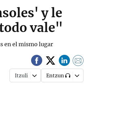
soles' y le
 todo vale"
s en el mismo lugar
Itzuli
Entzun