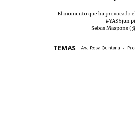
El momento que ha provocado el 
#YAS6jun
p
— Sebas Maspons (
TEMAS
Ana Rosa Quintana
Pro
Sonsoles Ónega
Y aho