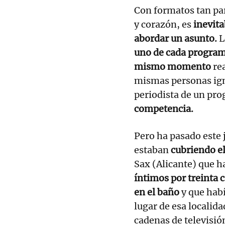
Con formatos tan par
y corazón, es
inevita
abordar un asunto.
L
uno de cada programa
mismo momento
rea
mismas personas ig
periodista de un pr
competencia.
Pero ha pasado este 
estaban
cubriendo el
Sax (Alicante) que h
íntimos por treinta 
en el baño
y que habí
lugar de esa localid
cadenas de televisi