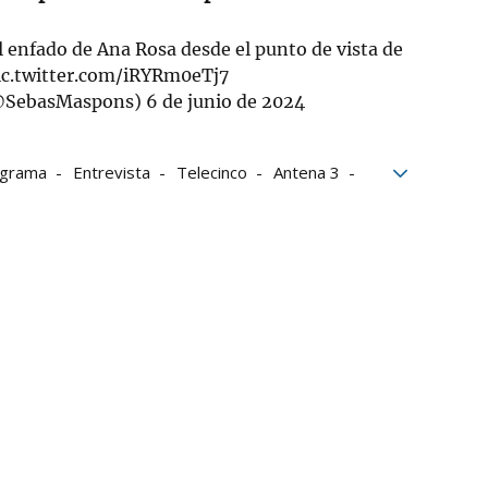
enfado de Ana Rosa desde el punto de vista de
ic.twitter.com/iRYRm0eTj7
@SebasMaspons)
6 de junio de 2024
grama
Entrevista
Telecinco
Antena 3
ra Sonsoles
Reporteros
Televisión