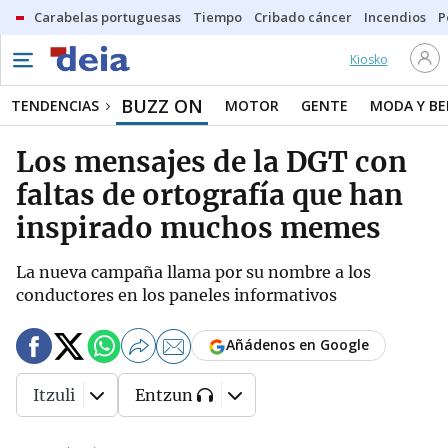
Carabelas portuguesas
Tiempo
Cribado cáncer
Incendios
P
Kiosko
BUZZ ON
TENDENCIAS
MOTOR
GENTE
MODA Y BE
Los mensajes de la DGT con
faltas de ortografía que han
inspirado muchos memes
La nueva campaña llama por su nombre a los
conductores en los paneles informativos
Añádenos en Google
Itzuli
Entzun