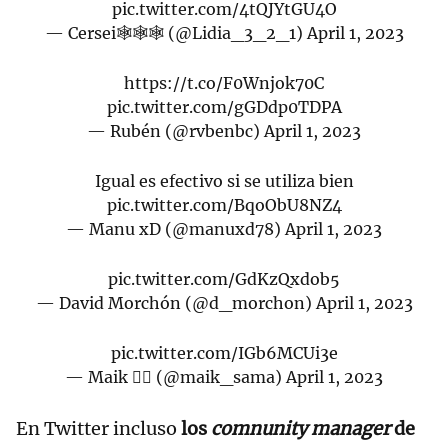
pic.twitter.com/4tQJYtGU4O
— Cersei🕸🕸🕸 (@Lidia_3_2_1)
April 1, 2023
https://t.co/F0Wnjok70C
pic.twitter.com/gGDdp0TDPA
— Rubén (@rvbenbc)
April 1, 2023
Igual es efectivo si se utiliza bien
pic.twitter.com/BqoObU8NZ4
— Manu xD (@manuxd78)
April 1, 2023
pic.twitter.com/GdKzQxdob5
— David Morchón (@d_morchon)
April 1, 2023
pic.twitter.com/IGb6MCUi3e
— Maik 🏳️‍🌈 (@maik_sama)
April 1, 2023
En Twitter incluso
los
comnunity manager
de