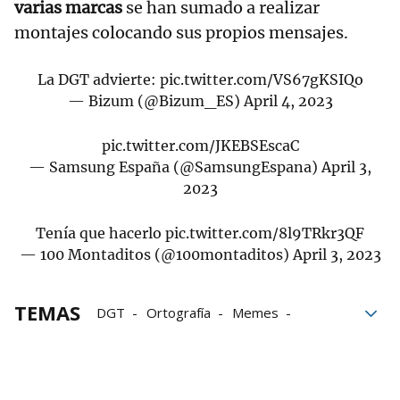
varias marcas
se han sumado a realizar
montajes colocando sus propios mensajes.
La DGT advierte:
pic.twitter.com/VS67gKSIQo
— Bizum (@Bizum_ES)
April 4, 2023
pic.twitter.com/JKEBSEscaC
— Samsung España (@SamsungEspana)
April 3,
2023
Tenía que hacerlo
pic.twitter.com/8l9TRkr3QF
— 100 Montaditos (@100montaditos)
April 3, 2023
TEMAS
DGT
Ortografía
Memes
Desplazamientos
semana santa
vacaciones
tráfico