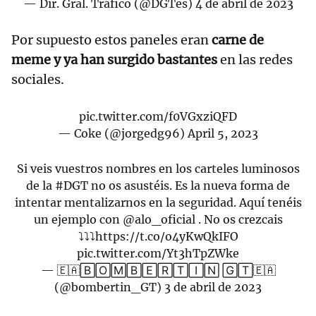
— Dir. Gral. Tráfico (@DGTes)
4 de abril de 2023
Por supuesto estos paneles eran
carne de
meme y ya han surgido bastantes
en las redes
sociales.
pic.twitter.com/f0VGxziQFD
— Coke (@jorgedg96)
April 5, 2023
Si veis vuestros nombres en los carteles luminosos
de la
#DGT
no os asustéis. Es la nueva forma de
intentar mentalizarnos en la seguridad. Aquí tenéis
un ejemplo con
@alo_oficial
. No os crezcais
⤵️⤵️⤵️
https://t.co/o4yKwQkIFO
pic.twitter.com/Yt3hTpZWke
— 🇪🇦🄱🄾🄼🄱🄴🅁🅃🄸🄽 🄶🅃🇪🇦
(@bombertin_GT)
3 de abril de 2023