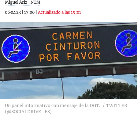
Miguel Áriz | NTM
06·04·23
|
17:00
|
Actualizado a las 19:01
Un panel informativo con mensaje de la DGT.
TWITTER
(@SOCIALDRIVE_ES)