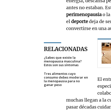
energía, descansa p
antes no estaban. Es
perimenopausia
o l
el
deporte
deja de s
convertirse en una 
RELACIONADAS
¿Sabes que existe la
menopausia masculina?
Estos son sus síntomas
Tres alimentos cuyo
consumo debes moderar en
El ent
la menopausia para no
ganar peso
especi
colabo
muchas llegan a la c
pasar décadas cuida