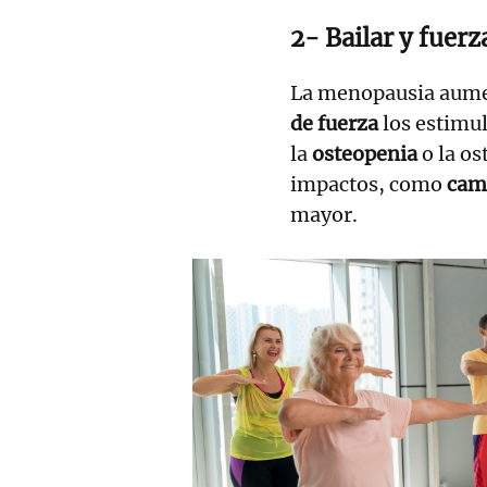
2- Bailar y fuerz
La menopausia aume
de fuerza
los estimu
la
osteopenia
o la o
impactos, como
cami
mayor.