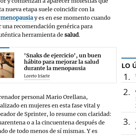
eor y comienzan a aparecer molestias que
ta nueva etapa suele coincidir con la
a
menopausia
y es en ese momento cuando
er una recomendación genérica para
auténtica herramienta de
salud
.
'Snaks de ejercicio', un buen
hábito para mejorar la salud
LO 
durante la menopausia
1
Loreto Iriarte
2
renador personal Mario Orellana,
alizado en mujeres en esta fase vital y
rador de Sprinter, lo resume con claridad:
3
uarentena o a la cincuentena después de
ndo de todo menos de sí mismas. Y es