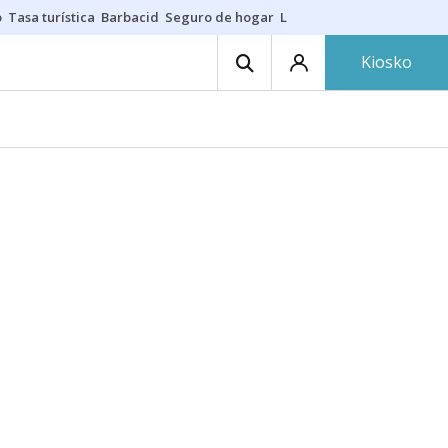
o
Tasa turística
Barbacid
Seguro de hogar
Lío Athletic-Osasuna
Mast
Kiosko