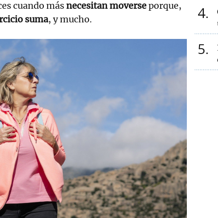
ces cuando más
necesitan moverse
porque,
4
ercicio suma
, y mucho.
5